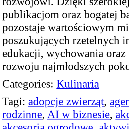
rozwojowi. Dzięki szerokie
publikacjom oraz bogatej b
pozostaje wartościowym mi
poszukujących rzetelnych i
edukacji, wychowania oraz
rozwoju najmłodszych poko
Categories:
Kulinaria
Tagi:
adopcje zwierząt
,
age
rodzinne
,
AI w biznesie
,
ak
akcesoria ogrodowe
,
aktyw