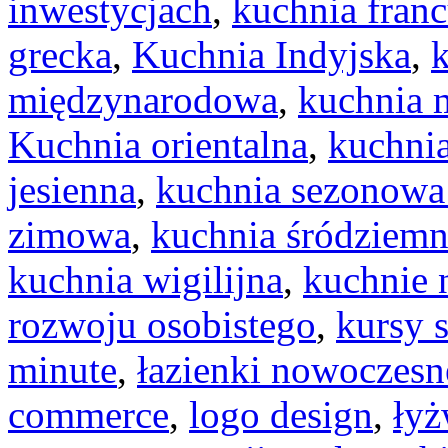
inwestycjach
,
kuchnia fran
grecka
,
Kuchnia Indyjska
,
międzynarodowa
,
kuchnia 
Kuchnia orientalna
,
kuchni
jesienna
,
kuchnia sezonowa 
zimowa
,
kuchnia śródziem
kuchnia wigilijna
,
kuchnie 
rozwoju osobistego
,
kursy s
minute
,
łazienki nowoczesn
commerce
,
logo design
,
łyż