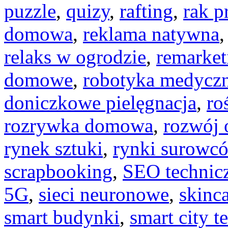
puzzle
,
quizy
,
rafting
,
rak p
domowa
,
reklama natywna
relaks w ogrodzie
,
remarket
domowe
,
robotyka medycz
doniczkowe pielęgnacja
,
ro
rozrywka domowa
,
rozwój 
rynek sztuki
,
rynki surowc
scrapbooking
,
SEO technic
5G
,
sieci neuronowe
,
skinca
smart budynki
,
smart city t