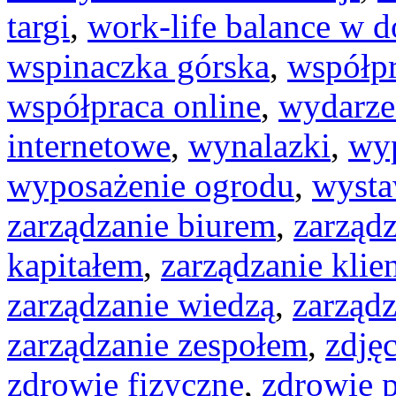
targi
,
work-life balance w 
wspinaczka górska
,
współp
współpraca online
,
wydarze
internetowe
,
wynalazki
,
wy
wyposażenie ogrodu
,
wysta
zarządzanie biurem
,
zarządz
kapitałem
,
zarządzanie klie
zarządzanie wiedzą
,
zarząd
zarządzanie zespołem
,
zdję
zdrowie fizyczne
,
zdrowie 