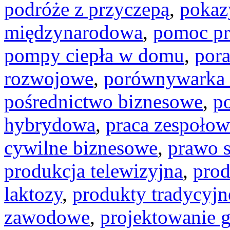
podróże z przyczepą
,
pokaz
międzynarodowa
,
pomoc p
pompy ciepła w domu
,
por
rozwojowe
,
porównywarka 
pośrednictwo biznesowe
,
p
hybrydowa
,
praca zespołow
cywilne biznesowe
,
prawo 
produkcja telewizyjna
,
prod
laktozy
,
produkty tradycyjn
zawodowe
,
projektowanie g