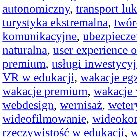
autonomiczny
,
transport lu
turystyka ekstremalna
,
twór
komunikacyjne
,
ubezpiecze
naturalna
,
user experience o
premium
,
usługi inwestycy
VR w edukacji
,
wakacje eg
wakacje premium
,
wakacje 
webdesign
,
wernisaż
,
weter
wideofilmowanie
,
wideokon
rzeczywistość w edukacji
,
w