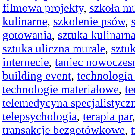
filmowa projekty
,
szkoła m
kulinarne
,
szkolenie psów
,
gotowania
,
sztuka kulinarn
sztuka uliczna murale
,
sztu
internecie
,
taniec nowoczes
building event
,
technologi
technologie materiałowe
,
t
telemedycyna specjalistycz
telepsychologia
,
terapia par
transakcje bezgotówkowe
,