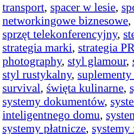
transport
,
spacer w lesie
,
sp
networkingowe biznesowe
,
sprzęt telekonferencyjny
,
st
strategia marki
,
strategia P
photography
,
styl glamour
,
styl rustykalny
,
suplementy 
survival
,
święta kulinarne
,
systemy dokumentów
,
syst
inteligentnego domu
,
syste
systemy płatnicze
,
systemy