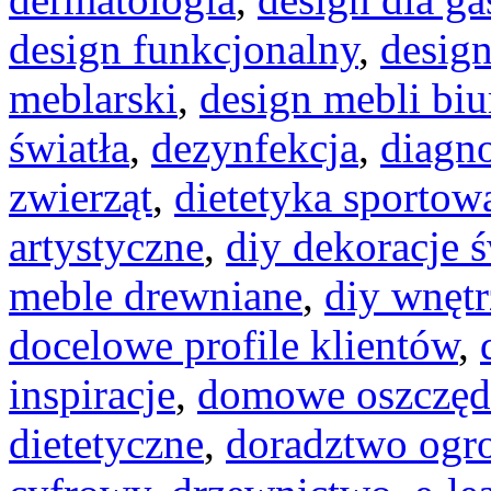
design funkcjonalny
,
design
meblarski
,
design mebli bi
światła
,
dezynfekcja
,
diagno
zwierząt
,
dietetyka sportow
artystyczne
,
diy dekoracje 
meble drewniane
,
diy wnętr
docelowe profile klientów
,
inspiracje
,
domowe oszczęd
dietetyczne
,
doradztwo ogr