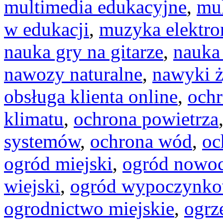
multimedia edukacyjne
,
mul
w edukacji
,
muzyka elektro
nauka gry na gitarze
,
nauka 
nawozy naturalne
,
nawyki 
obsługa klienta online
,
och
klimatu
,
ochrona powietrza
systemów
,
ochrona wód
,
oc
ogród miejski
,
ogród nowo
wiejski
,
ogród wypoczynk
ogrodnictwo miejskie
,
ogrz