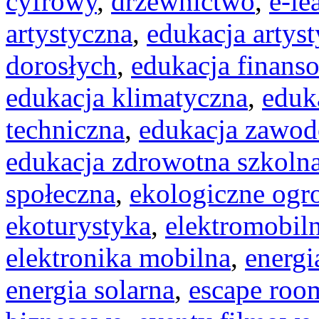
cyfrowy
,
drzewnictwo
,
e-le
artystyczna
,
edukacja artyst
dorosłych
,
edukacja finans
edukacja klimatyczna
,
eduk
techniczna
,
edukacja zawo
edukacja zdrowotna szkoln
społeczna
,
ekologiczne ogr
ekoturystyka
,
elektromobil
elektronika mobilna
,
energi
energia solarna
,
escape ro