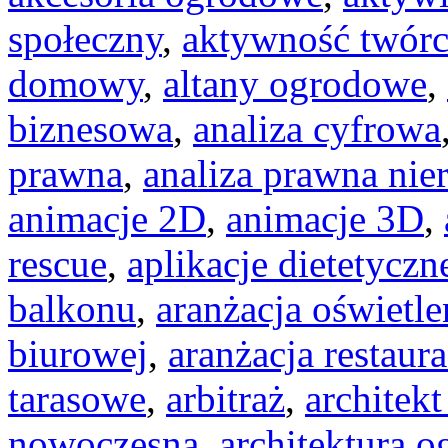
społeczny
,
aktywność twórc
domowy
,
altany ogrodowe
,
biznesowa
,
analiza cyfrowa
prawna
,
analiza prawna ni
animacje 2D
,
animacje 3D
,
rescue
,
aplikacje dietetyczn
balkonu
,
aranżacja oświetle
biurowej
,
aranżacja restaura
tarasowe
,
arbitraż
,
architekt
nowoczesna
,
architektura 