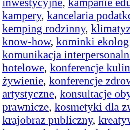
inwestycyjne
,
kampanie ed
kampery
,
kancelaria podat
kemping rodzinny
,
klimatyz
know-how
,
kominki ekolog
komunikacja interpersonaln
hotelowe
,
konferencje kuli
żywienie
,
konferencje zdro
artystyczne
,
konsultacje ob
prawnicze
,
kosmetyki dla z
krajobraz publiczny
,
kreaty