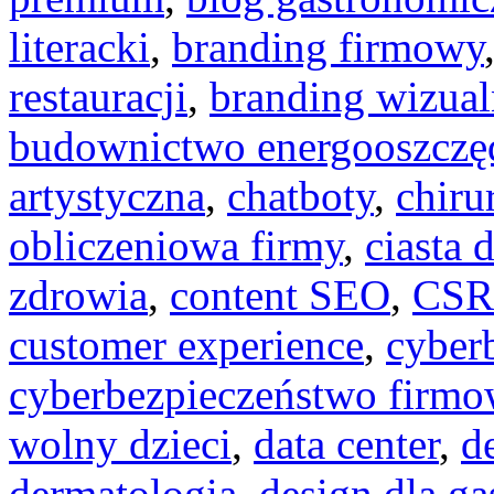
literacki
,
branding firmowy
restauracji
,
branding wizual
budownictwo energooszczę
artystyczna
,
chatboty
,
chiru
obliczeniowa firmy
,
ciasta
zdrowia
,
content SEO
,
CSR 
customer experience
,
cyber
cyberbezpieczeństwo firm
wolny dzieci
,
data center
,
d
dermatologia
,
design dla ga