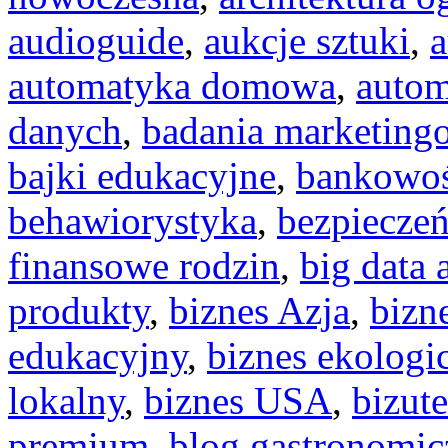
audioguide
,
aukcje sztuki
,
a
automatyka domowa
,
auto
danych
,
badania marketing
bajki edukacyjne
,
bankowoś
behawiorystyka
,
bezpiecze
finansowe rodzin
,
big data 
produkty
,
biznes Azja
,
bizn
edukacyjny
,
biznes ekologi
lokalny
,
biznes USA
,
bizut
premium
,
blog gastronomic