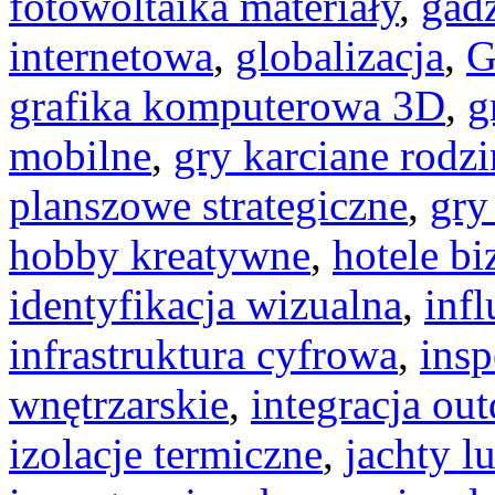
fotowoltaika materiały
,
gad
internetowa
,
globalizacja
,
G
grafika komputerowa 3D
,
g
mobilne
,
gry karciane rodz
planszowe strategiczne
,
gry
hobby kreatywne
,
hotele b
identyfikacja wizualna
,
inf
infrastruktura cyfrowa
,
ins
wnętrzarskie
,
integracja ou
izolacje termiczne
,
jachty l