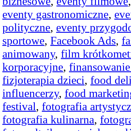
biznesowe
,
eventy filmowe
eventy gastronomiczne
,
eve
polityczne
,
eventy przygod
sportowe
,
Facebook Ads
,
f
animowany
,
film krótkome
korporacyjne
,
finansowanie
fizjoterapia dzieci
,
food del
influencerzy
,
food marketin
festival
,
fotografia artystyc
fotografia kulinarna
,
fotogr