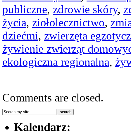
publiczne
,
zdrowie skóry
,
z
życia
,
ziołolecznictwo
,
zmi
dziećmi
,
zwierzęta egzotyc
żywienie zwierząt domowy
ekologiczna regionalna
,
żyw
Comments are closed.
Kalendarz: