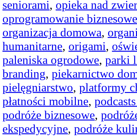
seniorami
,
opieka nad zwi
oprogramowanie biznesow
organizacja domowa
,
organi
humanitarne
,
origami
,
oświ
paleniska ogrodowe
,
parki 
branding
,
piekarnictwo do
pielęgniarstwo
,
platformy 
płatności mobilne
,
podcasts
podróże biznesowe
,
podróż
ekspedycyjne
,
podróże kuli