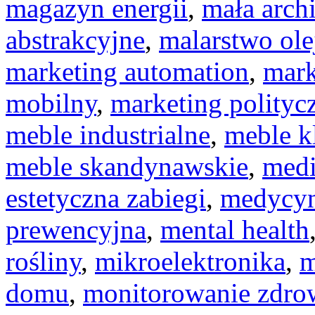
magazyn energii
,
mała arch
abstrakcyjne
,
malarstwo ole
marketing automation
,
mark
mobilny
,
marketing polityc
meble industrialne
,
meble k
meble skandynawskie
,
medi
estetyczna zabiegi
,
medycyn
prewencyjna
,
mental health
rośliny
,
mikroelektronika
,
m
domu
,
monitorowanie zdr