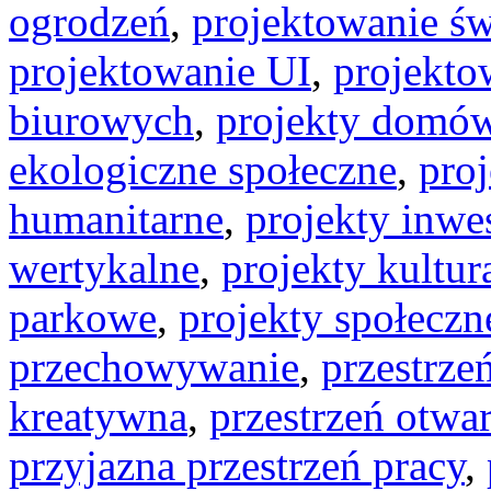
ogrodzeń
,
projektowanie św
projektowanie UI
,
projekt
biurowych
,
projekty domó
ekologiczne społeczne
,
proj
humanitarne
,
projekty inwe
wertykalne
,
projekty kultur
parkowe
,
projekty społeczn
przechowywanie
,
przestrz
kreatywna
,
przestrzeń otwar
przyjazna przestrzeń pracy
,