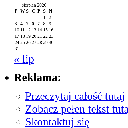
sierpień 2026
P
W
Ś
C
P
S
N
1
2
3
4
5
6
7
8
9
10
11
12
13
14
15
16
17
18
19
20
21
22
23
24
25
26
27
28
29
30
31
« lip
Reklama:
Przeczytaj całość tutaj
Zobacz pełen tekst tuta
Skontaktuj się